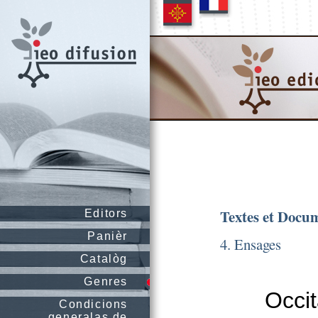
Textes et Docu
Editors
Panièr
4. Ensages
Catalòg
Genres
Occit
Condicions
generalas de