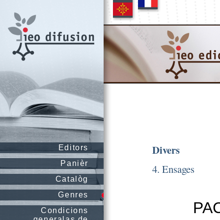
Divers
Editors
Panièr
4. Ensages
Catalòg
Genres
PAC
Condicions
generalas de