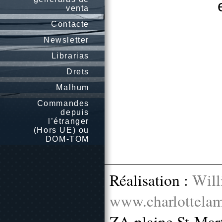
venta
Contacte
Newsletter
Librarias
Drets
Malhum
Commandes
depuis
l’étranger
(Hors UE) ou
DOM-TOM
Réalisation :
Will
www.charlottelam
ZA plaine St-Mar