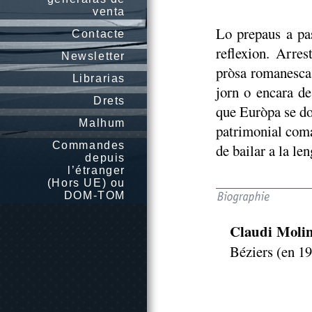
venta
Lo prepaus a pas
Contacte
reflexion. Arres
Newsletter
pròsa romanesca 
Librarias
jorn o encara de
Drets
que Euròpa se do
Malhum
patrimonial coma
Commandes
de bailar a la len
depuis
l’étranger
(Hors UE) ou
DOM-TOM
Claudi Molin
Béziers (en 19