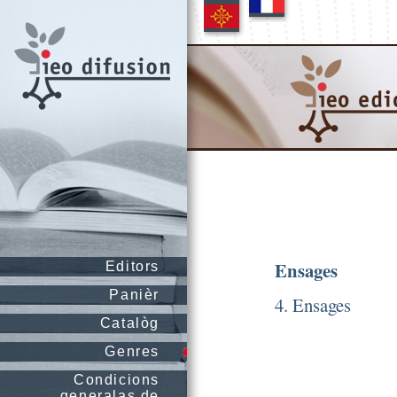
Ensages
Editors
Panièr
4. Ensages
Catalòg
Genres
Condicions
generalas de