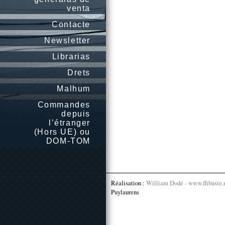
venta
Contacte
Newsletter
Librarias
Drets
Malhum
Commandes
depuis
l’étranger
(Hors UE) ou
DOM-TOM
Réalisation :
William Dodé - www.flibuste.
Puylaurens