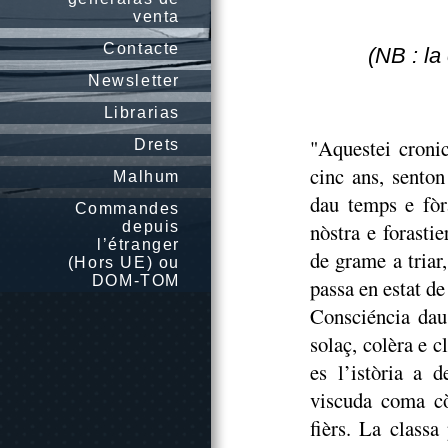
venta
Contacte
(NB : l
Newsletter
Librarias
"Aquestei cronic
Drets
cinc ans, senton
Malhum
dau temps e fòr
Commandes
depuis
nòstra e forasti
l’étranger
de grame a triar
(Hors UE) ou
DOM-TOM
passa en estat de
Consciéncia dau 
solaç, colèra e c
es l’istòria a d
viscuda coma cò
fièrs. La classa