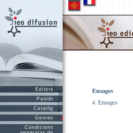
Ensages
Editors
Panièr
4. Ensages
Catalòg
Genres
Condicions
generalas de