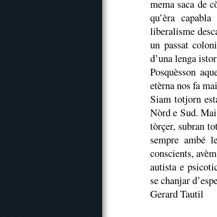
mema saca de cò
qu’èra capabla
liberalisme desca
un passat colon
d’una lenga istor
Posquèsson aque
etèrna nos fa ma
Siam totjorn est
Nòrd e Sud. Mai 
tòrçer, subran to
sempre ambé le
conscients, avèm 
autista e psicot
se chanjar d’espe
Gerard Tautil