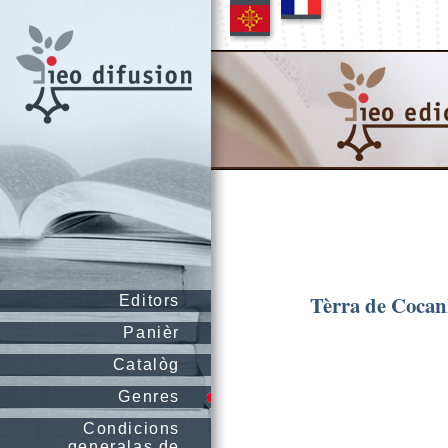
Tèrra de Coca
Editors
Panièr
Catalòg
Genres
Condicions
generalas de