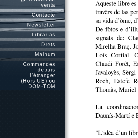
Aqueste libre es
venta
travèrs de las pe
Contacte
sa vida d’òme, d’
Newsletter
De fòtos e d’ill
Librarias
signats de: Cl
Drets
Mirelha Braç, J
Loís Cortial, O
Malhum
Claudi Forêt, E
Commandes
depuis
Javaloyès, Sèrgi
l’étranger
Roch, Estefe R
(Hors UE) ou
DOM-TOM
Thomàs, Muriel V
La coordinacio
Daunís-Martí e E
"L’idèa d’un lib