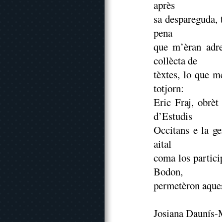
après
sa despareguda, 
pena
que m’èran adre
collècta de
tèxtes, lo que m
totjorn:
Eric Fraj, obrèt
d’Estudis
Occitans e la ge
aital
coma los partici
Bodon,
permetèron aques
Josiana Daunís-