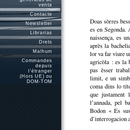
venta
Contacte
Doas sòrres bess
Newsletter
es en Segonda. 
Librarias
naissença, es un
Drets
après la bacheli
Malhum
lor va far viure u
agricòla : es la
Commandes
depuis
pas èsser traba
l’étranger
(Hors UE) ou
limit, e un sim
DOM-TOM
coma dins lo tít
que justament 
l’annada, pel b
Bodon « Es sus 
d’interrogacion a