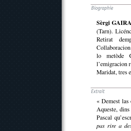
Sèrgi GAIR
(Tarn). Licén
Retirat dem
Collaboracion 
lo metòde C
l’emigracion r
Maridat, tres e
« Demest las 
Aqueste, dins 
Pascal qu’esc
pas rire a de