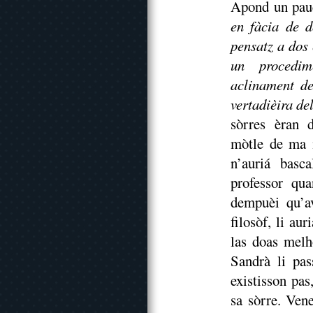
Apond un pauc
en fàcia de d
pensatz a dos
un procedim
aclinament de
vertadièira de
sòrres èran d
mòtle de ma m
n’auriá basc
professor qu
dempuèi qu’a
filosòf, li au
las doas melh
Sandrà li pas
existisson pa
sa sòrre. Ven