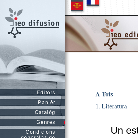
A Tots
Editors
Panièr
1. Literatura
Catalòg
Genres
Un est
Condicions
generalas de