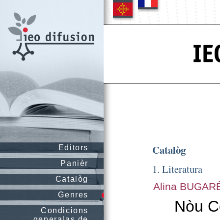
Catalòg
Editors
Panièr
1. Literatura
Catalòg
Alina BUGAR
Genres
Nòu C
Condicions
generalas de