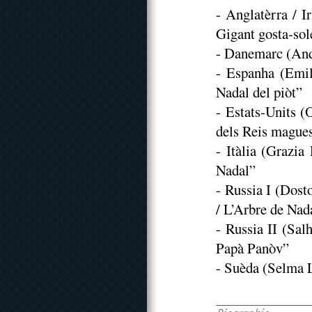
- Anglatèrra / I
Gigant gosta-sol
- Danemarc (And
- Espanha (Emil
Nadal del piòt”
- Estats-Units (
dels Reis mague
- Itàlia (Grazia
Nadal”
- Russia I (D
/ L’Arbre de Nad
- Russia II (Sal
Papà Panòv”
- Suèda (Selma L