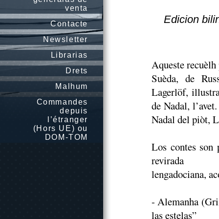
venta
Edicion bil
Contacte
Newsletter
Librarias
Aqueste recuèlh 
Drets
Suèda, de Rus
Malhum
Lagerlöf, illustr
Commandes
de Nadal, l’avet.
depuis
Nadal del piòt, 
l’étranger
(Hors UE) ou
DOM-TOM
Los contes son p
revirada
lengadociana, ac
- Alemanha (Gri
las estelas”