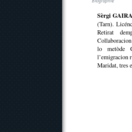
Sèrgi GAIR
(Tarn). Licén
Retirat dem
Collaboracion 
lo metòde C
l’emigracion r
Maridat, tres e