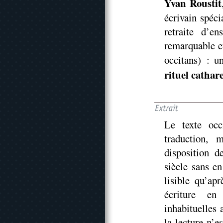
Yvan Roustit
écrivain spéci
retraite d’e
remarquable et
occitans) : 
rituel cathar
Le texte occ
traduction, 
disposition d
siècle sans en
lisible qu’ap
écriture en 
inhabituelles
la lecture n’e