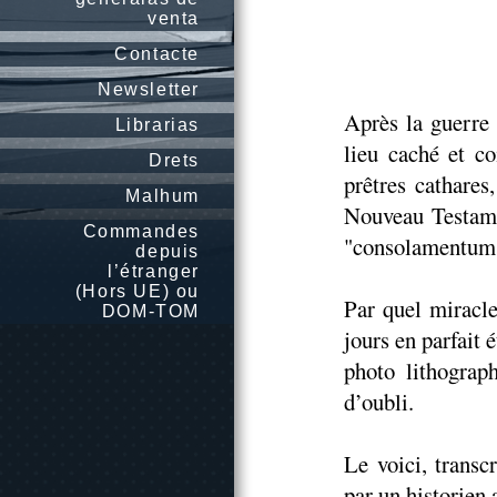
venta
Contacte
Newsletter
Après la guerre 
Librarias
lieu caché et c
Drets
prêtres cathares
Malhum
Nouveau Testamen
Commandes
"consolamentum
depuis
l’étranger
(Hors UE) ou
Par quel miracle
DOM-TOM
jours en parfait 
photo lithograp
d’oubli.
Le voici, transc
par un historien 