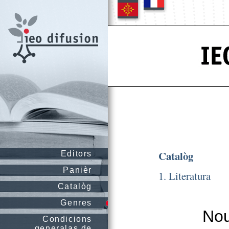
Catalòg
Editors
Panièr
1. Literatura
Catalòg
Genres
Nou
Condicions
generalas de