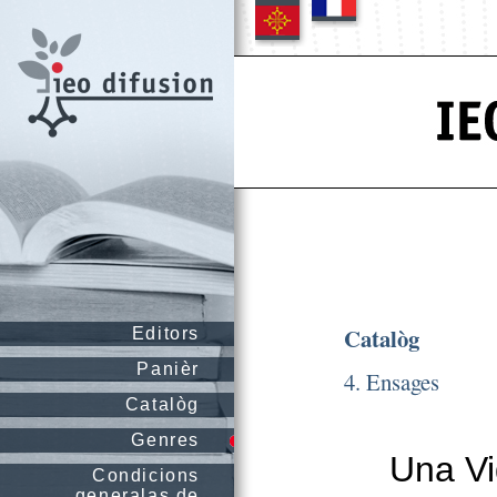
Catalòg
Editors
Panièr
4. Ensages
Catalòg
Genres
Una Vi
Condicions
generalas de