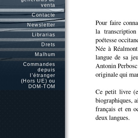
venta
Contacte
Pour faire conn
Newsletter
la transcripti
Librarias
poétesse occitan
Drets
Née à Réalmont 
Malhum
langue de sa je
Antonin Perbosc 
Commandes
depuis
originale qui ma
l’étranger
(Hors UE) ou
DOM-TOM
Ce petit livre (
biographiques, a
français et en o
deux langues.