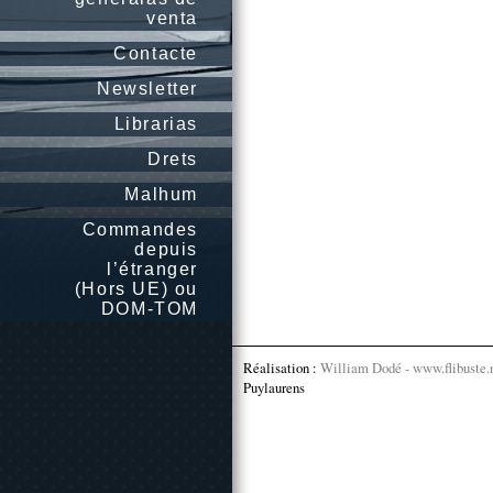
venta
Contacte
Newsletter
Librarias
Drets
Malhum
Commandes
depuis
l’étranger
(Hors UE) ou
DOM-TOM
Réalisation :
William Dodé - www.flibuste.
Puylaurens