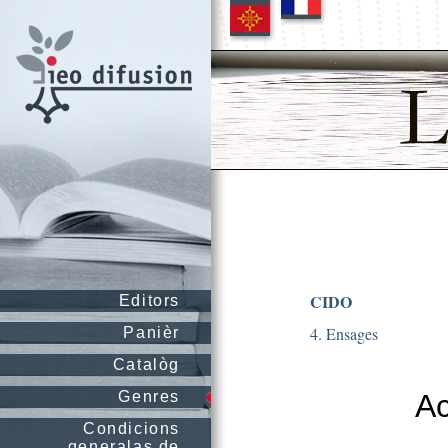
CIDO
Editors
4. Ensages
Panièr
Catalòg
Genres
Ac
Condicions
generalas de