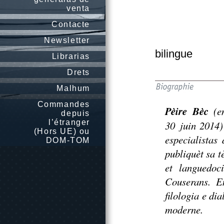
venta
Contacte
Newsletter
bilingue
Librarias
Drets
Malhum
Commandes
Pèire Bèc
(en
depuis
l’étranger
30 juin 2014)
(Hors UE) ou
especialistas
DOM-TOM
publiquèt sa t
et languedoc
Couserans
. E
filologia e di
moderne
.