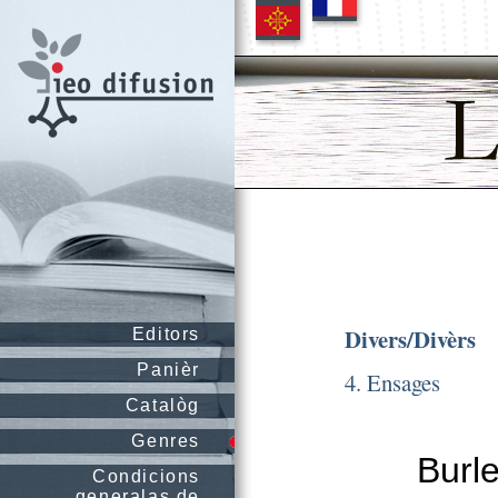
Divers/Divèrs
Editors
Panièr
4. Ensages
Catalòg
Genres
Burl
Condicions
generalas de