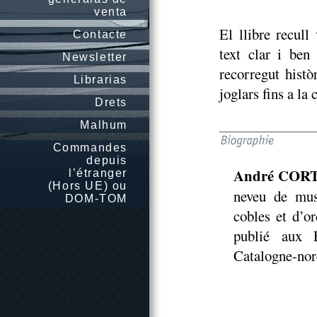
venta
El llibre recull
Contacte
text clar i ben
Newsletter
recorregut histò
Librarias
joglars fins a la
Drets
Malhum
Commandes
depuis
André COR
l’étranger
(Hors UE) ou
neveu de mus
DOM-TOM
cobles et d’o
publié aux É
Catalogne-nord