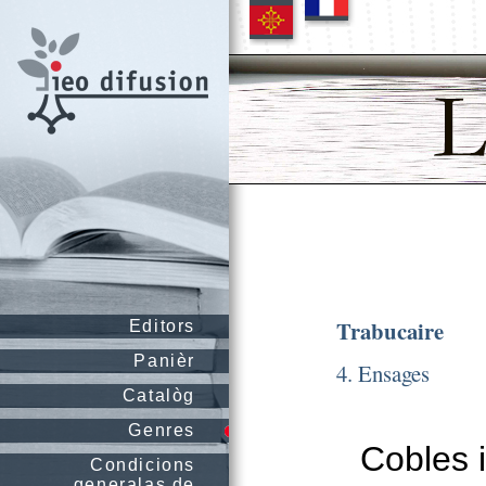
Trabucaire
Editors
Panièr
4. Ensages
Catalòg
Genres
Cobles 
Condicions
generalas de