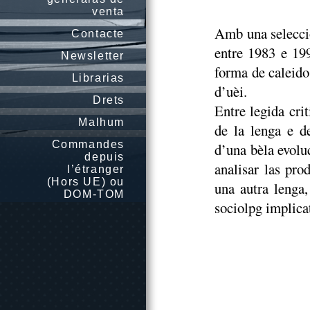
venta
Amb una selecci
Contacte
entre 1983 e 19
Newsletter
forma de caleido
Librarias
d’uèi.
Drets
Entre legida cri
Malhum
de la lenga e d
Commandes
d’una bèla evolu
depuis
analisar las pro
l’étranger
(Hors UE) ou
una autra lenga,
DOM-TOM
sociolpg implicat