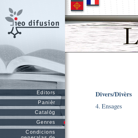
Divers/Divèrs
Editors
Panièr
4. Ensages
Catalòg
Genres
Condicions
generalas de