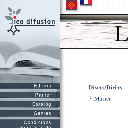
Divers/Divèrs
Editors
Panièr
7. Musica
Catalòg
Genres
Condicions
generalas de