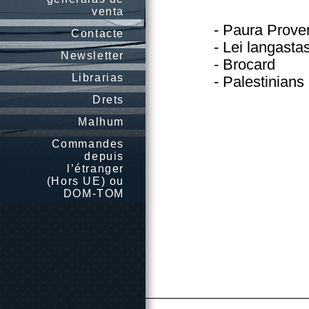
venta
- Paura Prove
Contacte
- Lei langasta
Newsletter
- Brocard
Librarias
- Palestinians 
Drets
Malhum
Commandes
depuis
l’étranger
(Hors UE) ou
DOM-TOM