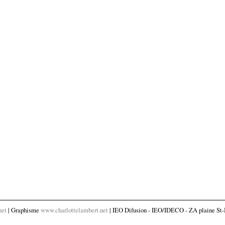
net
| Graphisme
www.charlottelambert.net
| IEO Difusion - IEO/IDECO - ZA plaine St-