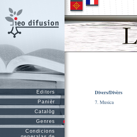
Divers/Divèrs
Editors
7. Musica
Panièr
Catalòg
Genres
Condicions
generalas de