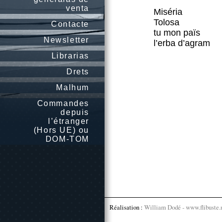
venta
Miséria
Tolosa
Contacte
tu mon païs
Newsletter
l’erba d’agram
Librarias
Drets
Malhum
Commandes
depuis
l’étranger
(Hors UE) ou
DOM-TOM
Réalisation :
William Dodé - www.flibuste.