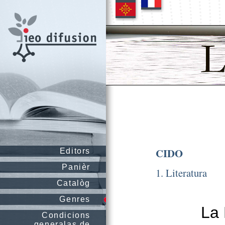
CIDO
Editors
Panièr
1. Literatura
Catalòg
Genres
La 
Condicions
generalas de