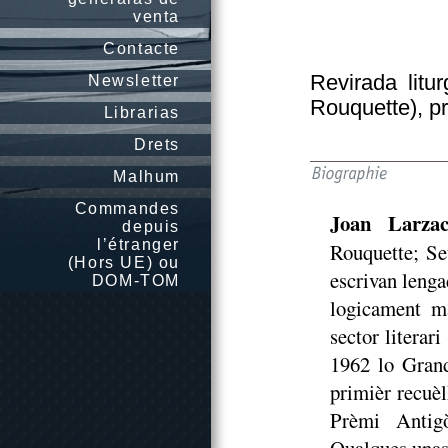
venta
Contacte
Revirada litu
Newsletter
Rouquette), pr
Librarias
Drets
Malhum
Commandes
Joan Larza
depuis
l’étranger
Rouquette; Set
(Hors UE) ou
escrivan lengad
DOM-TOM
logicament ma
sector literar
1962 lo Grand
primièr recuè
Prèmi Antig