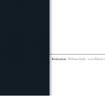
Réalisation :
William Dodé - www.flibuste.