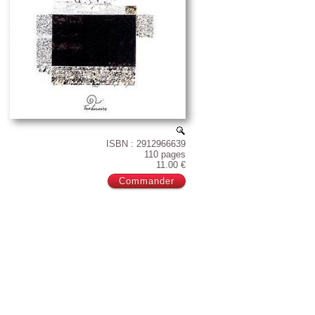
ISBN : 2912966639
110 pages
11.00 €