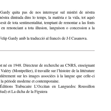
Gardy quita pas de nos interrogar sul mistèri de nòstra
nòstra dintrada dins lo temps, la matèria e la vida, tot aquò
esit de tota sentimentalitat, temptant de remontar a las fonts
t en renonciant a tota illusion, languison o concession a la
elip Gardy amb la traducció al francés de J-I Casanova.
st né en 1948. Directeur de recherche au CNRS, enseignant
Valéry (Montpellier), il travaille sur l’histoire de la littérature
culièrement sur les images associées à la langue que celle-ci
e la période moderne et contemporaine.
Éditions Trabucaire L’Occitan en Languedoc Roussillon
Sud) et La dicha de la Figuiera