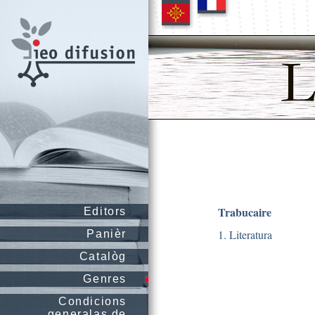
Trabucaire
Editors
1. Literatura
Panièr
Catalòg
Genres
Condicions
generalas de