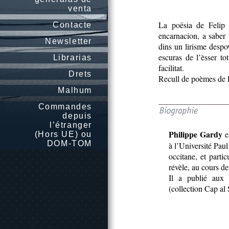
venta
La poësia de Felip 
Contacte
encarnacion, a saber 
Newsletter
dins un lirisme despov
escuras de l’èsser to
Librarias
facilitat.
Drets
Recull de poèmes de F
Malhum
Commandes
depuis
l’étranger
Philippe Gardy
e
(Hors UE) ou
DOM-TOM
à l’Université Paul 
occitane, et parti
révèle, au cours d
Il a publié aux 
(collection Cap al 