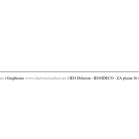
net
| Graphisme
www.charlottelambert.net
| IEO Difusion - IEO/IDECO - ZA plaine St-