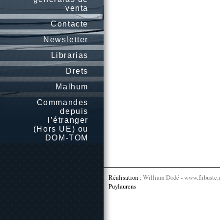
venta
Contacte
Newsletter
Librarias
Drets
Malhum
Commandes
depuis
l’étranger
(Hors UE) ou
DOM-TOM
Réalisation :
William Dodé - www.flibuste.
Puylaurens