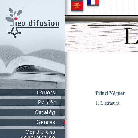
Princi Néguer
Editors
1. Literatura
Panièr
Catalòg
Genres
Condicions
generalas de