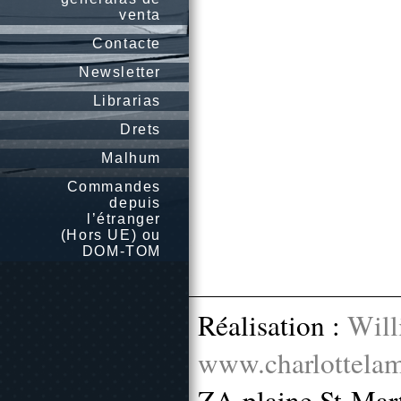
venta
Contacte
Newsletter
Librarias
Drets
Malhum
Commandes
depuis
l’étranger
(Hors UE) ou
DOM-TOM
Réalisation :
Will
www.charlottelam
ZA plaine St-Mar