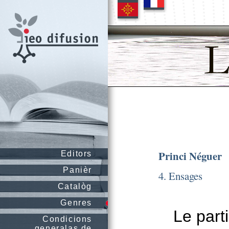
Princi Néguer
Editors
Panièr
4. Ensages
Catalòg
Genres
Le part
Condicions
generalas de