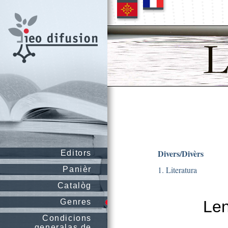
Divers/Divèrs
Editors
1. Literatura
Panièr
Catalòg
Genres
Le
Condicions
generalas de