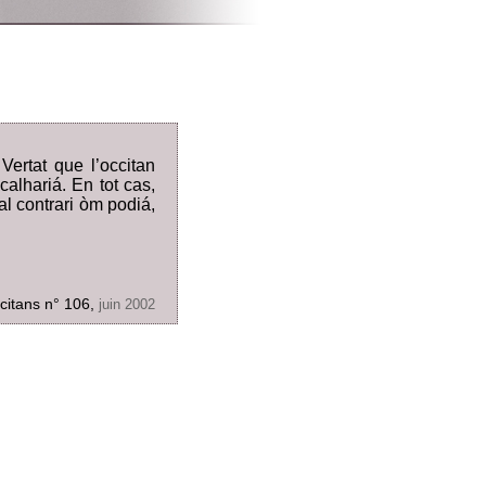
ertat que l’occitan
calhariá. En tot cas,
al contrari òm podiá,
citans n° 106,
juin 2002