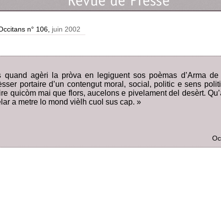
Occitans n° 106,
juin 2002
s quand agèri la pròva en legiguent sos poèmas d’Arma de V
sser portaire d’un contengut moral, social, politic e sens politi
ire quicòm mai que flors, aucelons e pivelament del desèrt. Qu’
lar a metre lo mond vièlh cuol sus cap. »
Oc