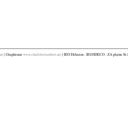
net
| Graphisme
www.charlottelambert.net
| IEO Difusion - IEO/IDECO - ZA plaine St-