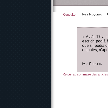
Ives Roqueta
Consulter
« Aviái 17 an
escrich podiá è
que s’i podiá d
en patés, n’ape
Ives Roqueta
Retour au sommaire des articles