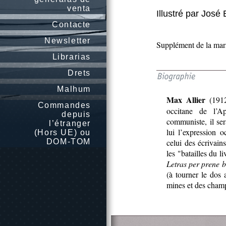
venta
Illustré par José
Contacte
Newsletter
Supplément de la mars
Librarias
Drets
Malhum
Max Allier
(1912-
Commandes
occitane de l’Ap
depuis
communiste, il ser
l’étranger
lui l’expression 
(Hors UE) ou
DOM-TOM
celui des écrivai
les "batailles du li
Letras per prene 
(à tourner le dos 
mines et des cham