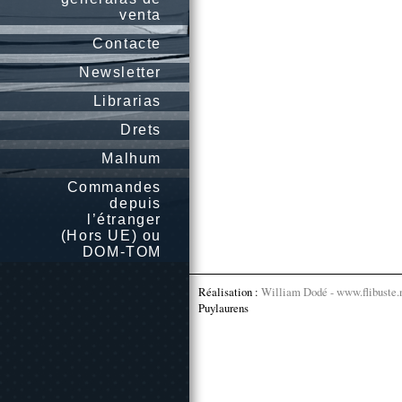
venta
Contacte
Newsletter
Librarias
Drets
Malhum
Commandes
depuis
l’étranger
(Hors UE) ou
DOM-TOM
Réalisation :
William Dodé - www.flibuste.
Puylaurens