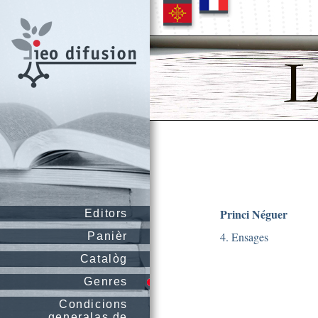
Princi Néguer
Editors
4. Ensages
Panièr
Catalòg
Genres
Condicions
generalas de