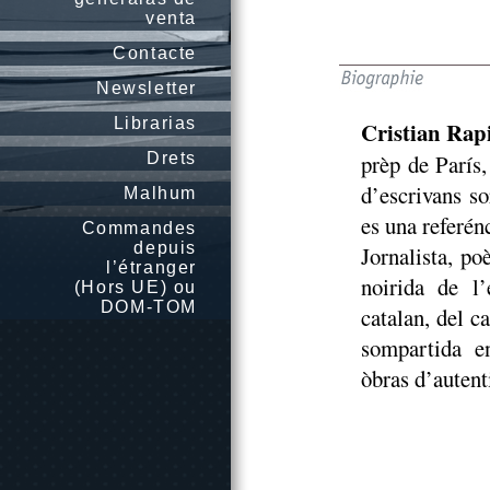
venta
Contacte
Newsletter
Librarias
Cristian Rap
Drets
prèp de París,
d’escrivans so
Malhum
es una referén
Commandes
depuis
Jornalista, po
l’étranger
noirida de l’
(Hors UE) ou
DOM-TOM
catalan, del c
sompartida en
òbras d’autent