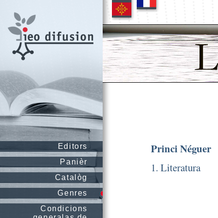
Princi Néguer
Editors
Panièr
1. Literatura
Catalòg
Genres
Condicions
generalas de