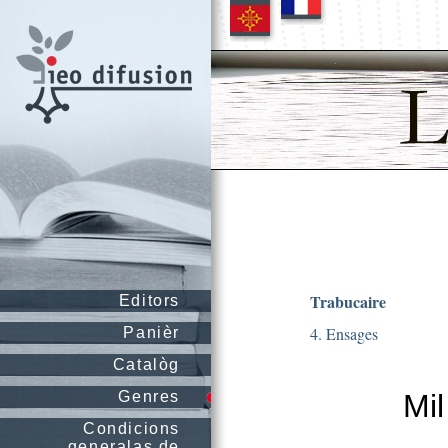
Trabucaire
Editors
4. Ensages
Panièr
Catalòg
Genres
Mil
Condicions
generalas de