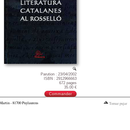
Parution : 23/04/2002
ISBN : 2912966663
672 pages
35.00 €
Martin - 81700 Puylaurens
Tornar pujar