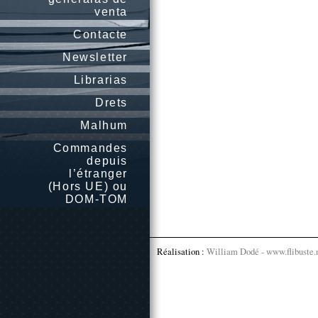
venta
Contacte
Newsletter
Librarias
Drets
Malhum
Commandes
depuis
l’étranger
(Hors UE) ou
DOM-TOM
Réalisation :
William Dodé - www.flibuste.