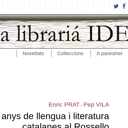
Noveltats
Colleccions
A pareisher
Enric PRAT
Pep VILA
-
 anys de llengua i literatura
catalanes al Rossello