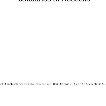
net
| Graphisme
www.charlottelambert.net
| IEO Difusion - IEO/IDECO - ZA plaine St-