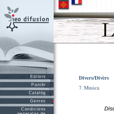
Divers/Divèrs
Editors
Panièr
7. Musica
Catalòg
Genres
Disq
Condicions
generalas de