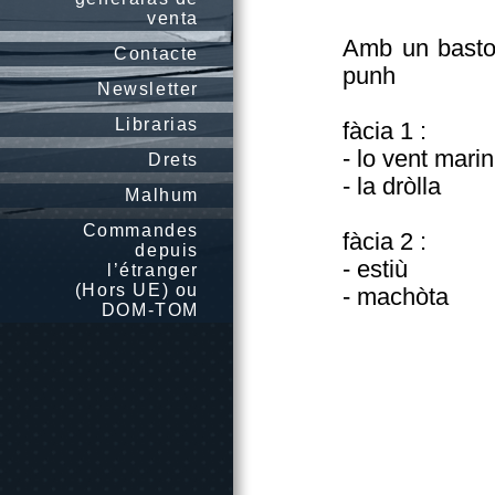
venta
Amb un baston 
Contacte
punh
Newsletter
Librarias
fàcia 1 :
- lo vent marin
Drets
- la dròlla
Malhum
Commandes
fàcia 2 :
depuis
- estiù
l’étranger
(Hors UE) ou
- machòta
DOM-TOM