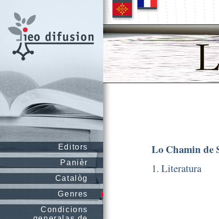
Lo Chamin de 
Editors
Panièr
1. Literatura
Catalòg
Genres
Condicions
generalas de