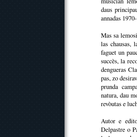
musician lem
daus principa
annadas 1970-
Mas sa lemosin
las chausas, l
faguet un pau
succès, la re
dengueras Cla
pas, zo desirav
prunda campa
natura, dau mo
revòutas e lu
Autor e edit
Delpastre o Pa