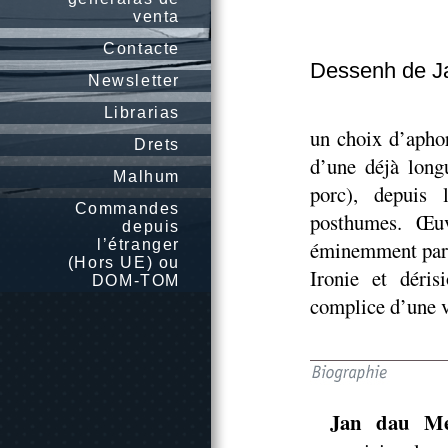
venta
Contacte
Dessenh de J
Newsletter
Librarias
un choix d’aphor
Drets
d’une déjà long
Malhum
porc), depuis 
Commandes
posthumes. Œuv
depuis
l’étranger
éminemment parti
(Hors UE) ou
Ironie et déri
DOM-TOM
complice d’une v
Jan dau Me