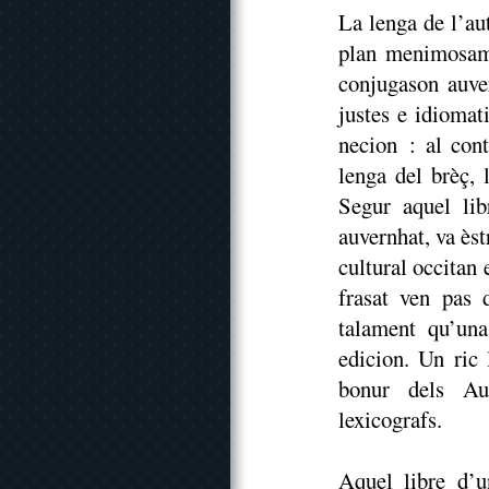
La lenga de l’au
plan menimosame
conjugason auver
justes e idiomat
necion : al cont
lenga del brèç, 
Segur aquel lib
auvernhat, va ès
cultural occitan
frasat ven pas 
talament qu’una
edicion. Un ric 
bonur dels Au
lexicografs.
Aquel libre d’un