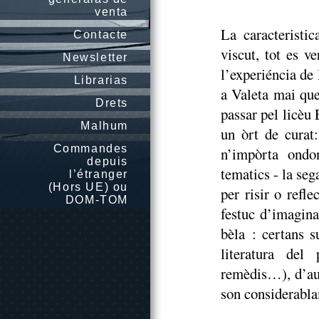
venta
La caracteristic
Contacte
viscut, tot es ve
Newsletter
l’experiéncia de 
Librarias
a Valeta mai qu
Drets
passar pel licè
Malhum
un òrt de curat
Commandes
n’impòrta ondo
depuis
tematics - la seg
l’étranger
(Hors UE) ou
per risir o refl
DOM-TOM
festuc d’imagin
bèla : certans s
literatura del 
remèdis…), d’aut
son considerabla