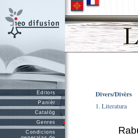
Divers/Divèrs
Editors
Panièr
1. Literatura
Catalòg
Genres
Rabu
Condicions
generalas de