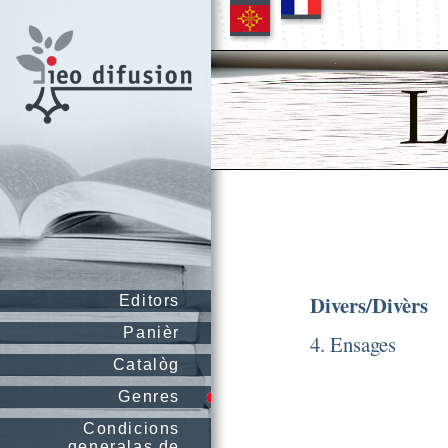
Divers/Divèrs
Editors
Panièr
4. Ensages
Catalòg
Genres
Condicions
generalas de