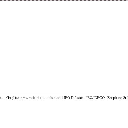
net
| Graphisme
www.charlottelambert.net
| IEO Difusion - IEO/IDECO - ZA plaine St-