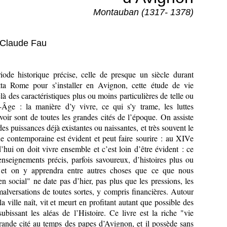
Montauban (1317- 1378)
-Claude Fau
ode historique précise, celle de presque un siècle durant
tta Rome pour s’installer en Avignon, cette étude de vie
là des caractéristiques plus ou moins particulières de telle ou
-Âge : la manière d’y vivre, ce qui s’y trame, les luttes
voir sont de toutes les grandes cités de l’époque. On assiste
des puissances déjà existantes ou naissantes, et très souvent le
e contemporaine est évident et peut faire sourire : au XIVe
hui on doit vivre ensemble et c’est loin d’être évident : ce
renseignements précis, parfois savoureux, d’histoires plus ou
s, et on y apprendra entre autres choses que ce que nous
n social" ne date pas d’hier, pas plus que les pressions, les
malversations de toutes sortes, y compris financières. Autour
la ville naît, vit et meurt en profitant autant que possible des
subissant les aléas de l’Histoire. Ce livre est la riche "vie
rande cité au temps des papes d’Avignon, et il possède sans