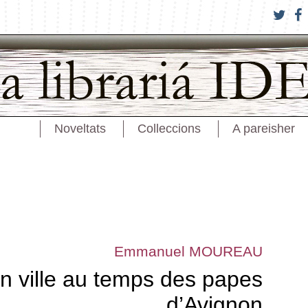
Noveltats
Colleccions
A pareisher
Emmanuel MOUREAU
en ville au temps des papes
d’Avignon