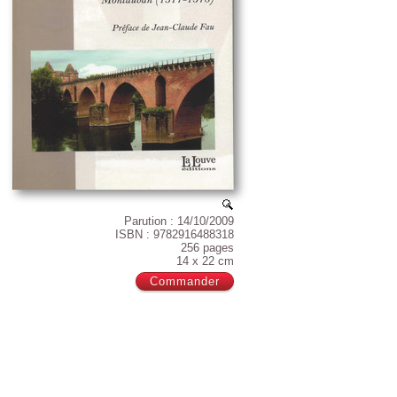
Parution : 14/10/2009
ISBN : 9782916488318
256 pages
14 x 22 cm