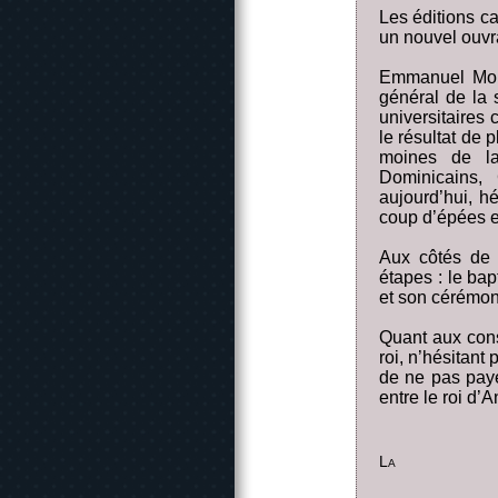
Les éditions c
un nouvel ouv
Emmanuel Moure
général de la 
universitaires 
le résultat de
moines de la
Dominicains, 
aujourd’hui, hé
coup d’épées et
Aux côtés de 
étapes : le bap
et son cérémon
Quant aux consu
roi, n’hésitant
de ne pas paye
entre le roi d’A
La