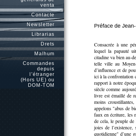
venta
Contacte
Newsletter
Préface de Jean
Librarias
Drets
Consacrée à une péri
lequel la papauté ui
Malhum
citadine va bien au-de
telle ville au Moyen
Commandes
depuis
d’influence et de pou
l’étranger
ici à la confrontation 
(Hors UE) ou
rapport à notre époqu
DOM-TOM
siècle comme aujourd’
livre est émaillé de 
moins croustillante
appelons "abus de bie
faux en écriture, les 
de cela, le peuple de 
joies de l’existence, 
quotidienne" d’une g