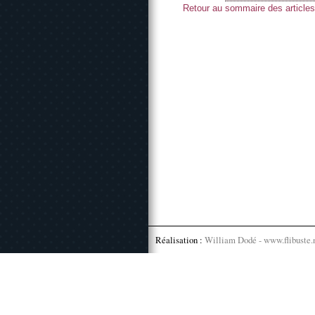
Retour au sommaire des articles
Réalisation :
William Dodé - www.flibuste.