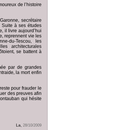
oureux de l’histoire
Garonne, secrétaire
 Suite à ses études
 il livre aujourd’hui
, reprennent vie les
nne-du-Tescou, les
es architecturales
ôtoient, se battent à
hmée par de grandes
ntraide, la mort enfin
reste pour frauder le
quer des preuves afin
ontauban qui hésite
La,
28/10/2009