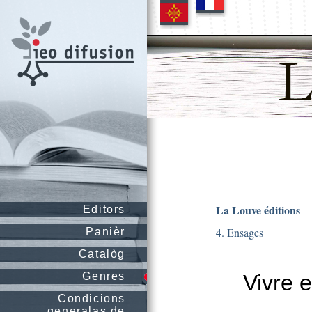
La Louve éditions
Editors
4. Ensages
Panièr
Catalòg
Genres
Vivre 
Condicions
generalas de