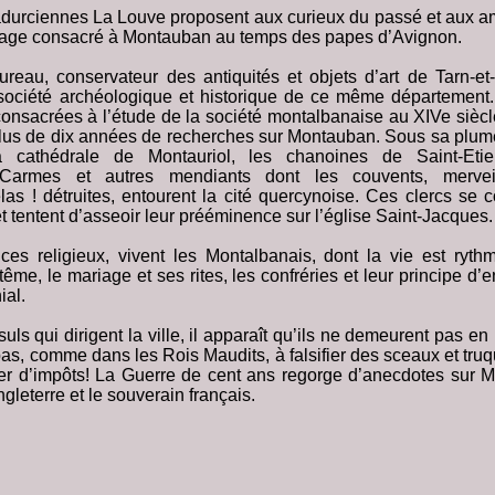
adurciennes La Louve proposent aux curieux du passé et aux am
rage consacré à Montauban au temps des papes d’Avignon.
au, conservateur des antiquités et objets d’art de Tarn-et-
société archéologique et historique de ce même département.
consacrées à l’étude de la société montalbanaise au XIVe siècle,
 plus de dix années de recherches sur Montauban. Sous sa plume
 cathédrale de Montauriol, les chanoines de Saint-Etie
Carmes et autres mendiants dont les couvents, merveill
las ! détruites, entourent la cité quercynoise. Ces clercs se c
 tentent d’asseoir leur prééminence sur l’église Saint-Jacques.
ces religieux, vivent les Montalbanais, dont la vie est ryt
tême, le mariage et ses rites, les confréries et leur principe d’e
ial.
ls qui dirigent la ville, il apparaît qu’ils ne demeurent pas en 
 pas, comme dans les Rois Maudits, à falsifier des sceaux et tru
r d’impôts! La Guerre de cent ans regorge d’anecdotes sur M
ngleterre et le souverain français.