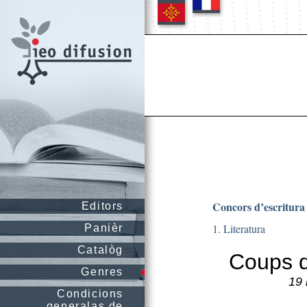
Concors d’escritura
Editors
1. Literatura
Panièr
Catalòg
Coups d
Genres
19 
Condicions
generalas de