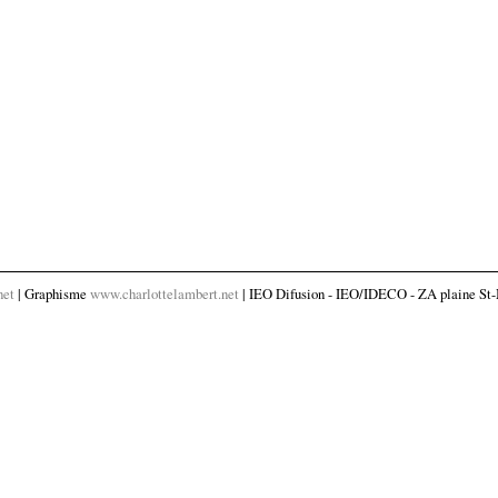
net
| Graphisme
www.charlottelambert.net
| IEO Difusion - IEO/IDECO - ZA plaine St-