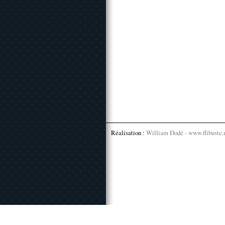
Réalisation :
William Dodé - www.flibuste.