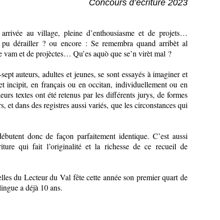
Concours d’écriture 2023
 arrivée au village, pleine d’enthousiasme et de projets…
 pu dérailler ? ou encore : Se remembra quand arribèt al
 de vam et de projèctes… Qu’es aquò que se’n virèt mal ?
sept auteurs, adultes et jeunes, se sont essayés à imaginer et
et incipit, en français ou en occitan, individuellement ou en
urs textes ont été retenus par les différents jurys, de formes
rs, et dans des registres aussi variés, que les circonstances qui
débutent donc de façon parfaitement identique. C’est aussi
riture qui fait l’originalité et la richesse de ce recueil de
les du Lecteur du Val fête cette année son premier quart de
ilingue a déjà 10 ans.