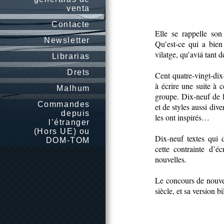
venta
Contacte
Elle se rappelle son
Newsletter
Qu’est-ce qui a bien
vilatge, qu’aviá tant
Librarias
Drets
Cent quatre-vingt-dix-
à écrire une suite à c
Malhum
groupe. Dix-neuf de le
Commandes
et de styles aussi dive
depuis
les ont inspirés…
l’étranger
(Hors UE) ou
Dix-neuf textes qui 
DOM-TOM
cette contrainte d’éc
nouvelles.
Le concours de nouvel
siècle, et sa version b