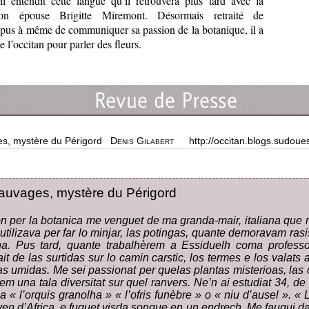
 il entendit cette langue qu’il retrouvera plus tard avec la
on épouse Brigitte Miremont. Désormais retraité de
lpus à même de communiquer sa passion de la botanique, il a
e l’occitan pour parler des fleurs.
s, mystère du Périgord
Denis Gilabert
http://occitan.blogs.sudoues
auvages, mystère du Périgord
n per la botanica me venguet de ma granda-mair, italiana que m
 utilizava per far lo minjar, las potingas, quante demoravam ra
na. Pus tard, quante trabalhèrem a Essiduelh coma profes
ait de las surtidas sur lo camin carstic, los termes e los valats 
s umidas. Me sei passionat per quelas plantas misterioas, las 
m una tala diversitat sur quel ranvers. Ne’n ai estudiat 34, d
 « l’orquis granolha » « l’ofris funèbre » o « niu d’ausel ». « 
en d’Africa, e fuguet visda sonque en un endrech. Me faugui da