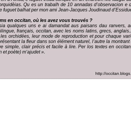
s orquidèias. Qu es un trabalh de 10 annadas d’observacion e d
me fuguet balhat per mon ami Jean-Jacques Joudinaud d’Essidue
oms en occitan, où les avez vous trouvés ?
sia qualques uns e ai damandat aus paisans dau ranvers, au
ilingue, français, occitan, avec les noms latins, grecs, anglais..
 les orchidées, leur mode de reproduction et pour chaque var
présentant la fleur dans son élément naturel, l’autre la montrant 
e simple, clair précis et facile à lire. Per los textes en occita
 et poète) m’ajudet ».
http://occitan.blogs