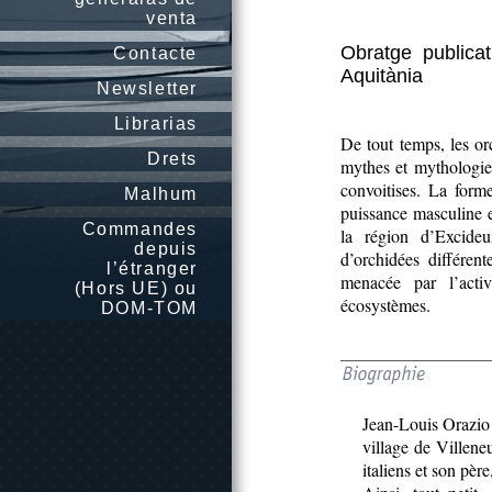
venta
Obratge publica
Contacte
Aquitània
Newsletter
Librarias
De tout temps, les or
Drets
mythes et mythologie
convoitises. La form
Malhum
puissance masculine et
Commandes
la région d’Excideu
depuis
d’orchidées différen
l’étranger
menacée par l’acti
(Hors UE) ou
écosystèmes.
DOM-TOM
Jean-Louis Orazio 
village de Villene
italiens et son pèr