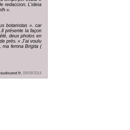
e redaccion. L’ideia
lh ».
s botanistas ». car
.Il présente la façon
iété, deux photos en
de près. « J’ai voulu
n, ma femna Brigita (
.sudouest.fr,
09/09/2014