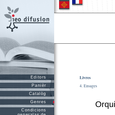
Livres
Editors
4. Ensages
Panièr
Catalòg
Genres
Orqui
Condicions
generalas de