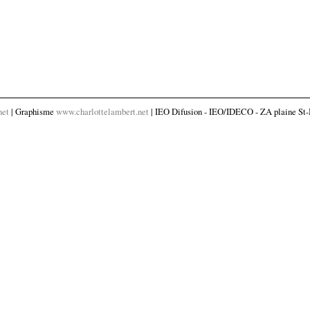
net
| Graphisme
www.charlottelambert.net
| IEO Difusion - IEO/IDECO - ZA plaine St-