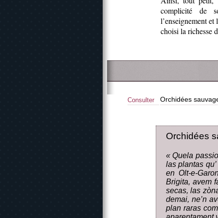
Ainsi, tout petit,
complicité de s
l’enseignement et 
choisi la richesse d
Orchidées sauvage
Consulter
Orchidées s
« Quela passio
las plantas qu’
en Olt-e-Garo
Brigita, avem f
secas, las zòna
demai, ne’n ave
plan raras coma
aparentament v