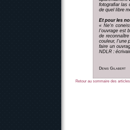
fotografiar la
de quel libre 
Et pour les n
« Ne’n coneis
l’ouvrage est b
de reconnaître
couleur, l’une 
faire un ouvrag
NDLR : écrivain
Denis Gilabert
Retour au sommaire des articles