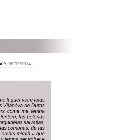
t.fr,
09/09/2014
e faguet veire totas
sis Vilanòva de Duras
sors coma ma femna
alentorn, las pelenas
orquidéias salvatjas,
e las comunas, de las
L’orchis miralh » que
u temps per trobar e