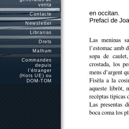
venta
en occitan.
Contacte
Prefaci de Jo
Newsletter
Librarias
Las meninas sa
Drets
l’estomac amb de
Malhum
sopa de caulet,
Commandes
crostada, los pe
depuis
l’étranger
mens d’argent qu
(Hors UE) ou
Fisèla a la cos
DOM-TOM
aqueste libròt,
recèptas tipicas 
Las presentas d
boca coma los pla