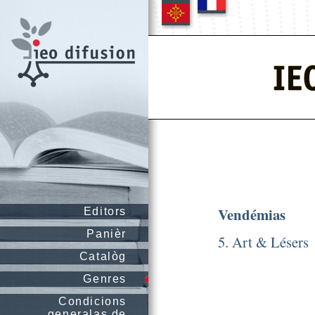
Vendémias
Editors
Panièr
5. Art & Lésers
Catalòg
Genres
Condicions
generalas de