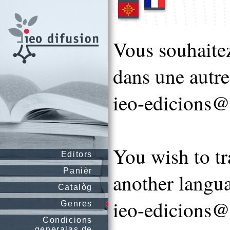
Vous souhaitez
dans une autre
ieo-edicions@
You wish to tr
Editors
Panièr
another langua
Catalòg
ieo-edicions@
Genres
Condicions
generalas de