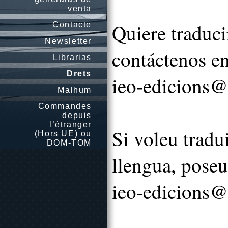
venta
Quiere traduci
Contacte
Newsletter
contáctenos en
Librarias
Drets
ieo-edicions@
Malhum
Commandes
depuis
l’étranger
Si voleu tradui
(Hors UE) ou
DOM-TOM
llengua, poseu
ieo-edicions@