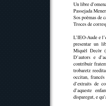
Un libre d’omena
Passejada Menerb
Sos poèmas de c
Troces de corres
L’IEO-Aude e l’e
presentar un li
Miquèl Decòr (1
D’autors e d’a
contribuir frate
trobaretz reedit
occitan, francés
d’extraits de c
d’aqueste enfa
disparegut, e qu