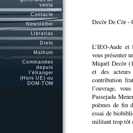
venta
Contacte
Decòr De Còr -
Newsletter
Librarias
Drets
L’IEO-Aude et l
Malhum
vous présenter u
Miquèl Decòr (19
Commandes
depuis
et des acteurs
l’étranger
(Hors UE) ou
contribution fr
DOM-TOM
l’ouvrage, vous
Passejada Menerb
poèmes de fin d
essai de biobibl
militant trop tôt