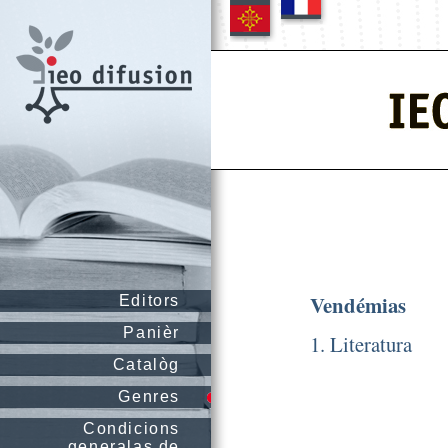
Vendémias
Editors
Panièr
1. Literatura
Catalòg
Genres
Condicions
generalas de