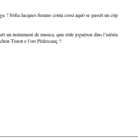
ga ? Sòfia Jacques-Serano conta cossí aquò se passèt un còp
èt un instrument de musica, qun ròtle joguèron dins l’istòria
ichon Tiston e l’ors Pèdescauç ?