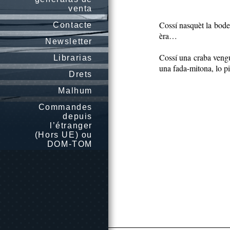
venta
Cossí nasquèt la bode
Contacte
èra…
Newsletter
Cossí una craba vengu
Librarias
una fada-mitona, lo p
Drets
Malhum
Commandes
depuis
l’étranger
(Hors UE) ou
DOM-TOM