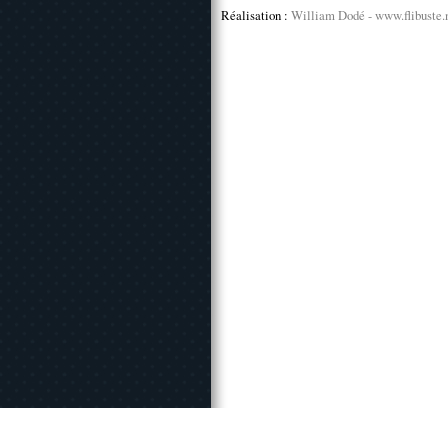
Réalisation :
William Dodé - www.flibuste.