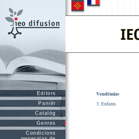
Vendémias
Editors
3. Enfants
Panièr
Catalòg
Genres
Condicions
generalas de