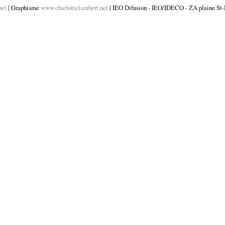
net
| Graphisme
www.charlottelambert.net
| IEO Difusion - IEO/IDECO - ZA plaine St-