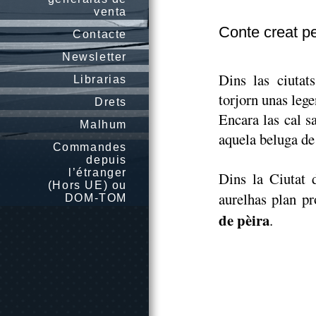
venta
Conte creat pe
Contacte
Newsletter
Dins las ciutats
Librarias
torjorn unas lege
Drets
Encara las cal s
Malhum
aquela beluga de
Commandes
depuis
l’étranger
Dins la Ciutat 
(Hors UE) ou
aurelhas plan pr
DOM-TOM
de pèira
.