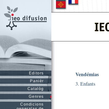
Vendémias
Editors
Panièr
3. Enfants
Catalòg
Genres
Condicions
generalas de