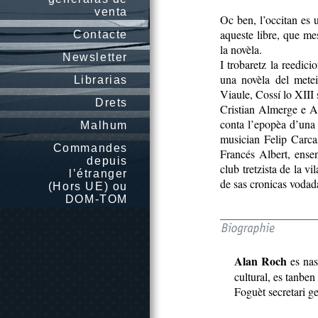
venta
Oc ben, l’occitan es 
aqueste libre, que mes
Contacte
la novèla.
Newsletter
I trobaretz la reedi
una novèla del metei
Librarias
Viaule, Cossí lo XIII s
Drets
Cristian Almerge e A
conta l’epopèa d’una 
Malhum
musician Felip Carca
Commandes
Francés Albert, ensen
depuis
club tretzista de la v
l’étranger
de sas cronicas vodada
(Hors UE) ou
DOM-TOM
Alan Roch
es nas
cultural, es tanben 
Foguèt secretari g