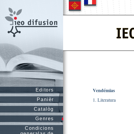
Vendémias
Editors
1. Literatura
Panièr
Catalòg
Genres
Condicions
generalas de