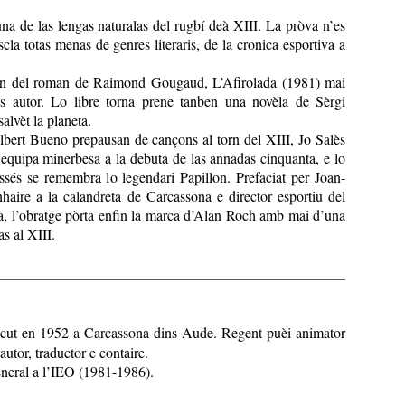
una de las lengas naturalas del rugbí deà XIII. La pròva n’es
cla totas menas de genres literaris, de la cronica esportiva a
cion del roman de Raimond Gougaud, L’Afirolada (1981) mai
s autor. Lo libre torna prene tanben una novèla de Sèrgi
alvèt la planeta.
lbert Bueno prepausan de cançons al torn del XIII, Jo Salès
equipa minerbesa a la debuta de las annadas cinquanta, e lo
ssés se remembra lo legendari Papillon. Prefaciat per Joan-
haire a la calandreta de Carcassona e director esportiu del
ila, l’obratge pòrta enfin la marca d’Alan Roch amb mai d’una
s al XIII.
cut en 1952 a Carcassona dins Aude. Regent puèi animator
autor, traductor e contaire.
eneral a l’IEO (1981-1986).