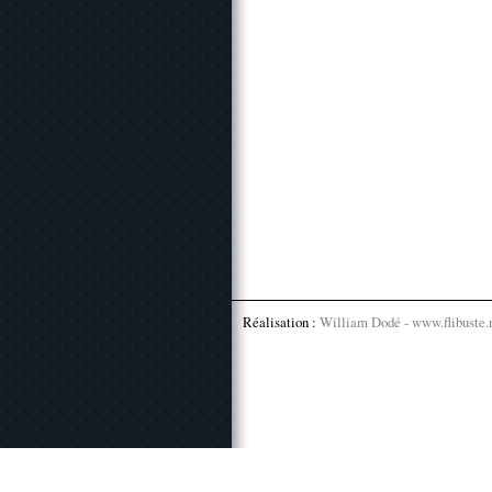
Réalisation :
William Dodé - www.flibuste.