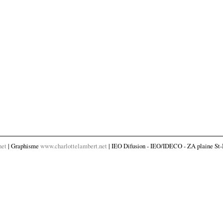
net
| Graphisme
www.charlottelambert.net
| IEO Difusion - IEO/IDECO - ZA plaine St-