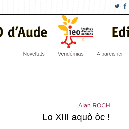
Noveltats
Vendémias
A pareisher
Alan ROCH
Lo XIII aquò òc !