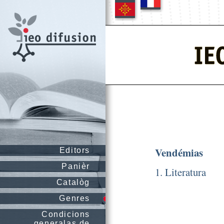
Vendémias
Editors
Panièr
1. Literatura
Catalòg
Genres
Condicions
generalas de