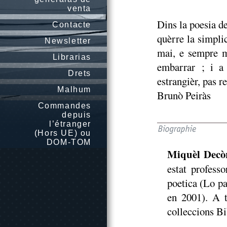
venta
Dins la poesia d
Contacte
quèrre la simplic
Newsletter
mai, e sempre m
Librarias
embarrar ; i a
Drets
estrangièr, pas r
Malhum
Brunò Peiràs
Commandes
depuis
l’étranger
(Hors UE) ou
DOM-TOM
Miquèl Decò
estat profess
poetica (Lo pa
en 2001). A t
colleccions Bi