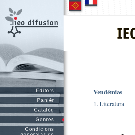
Vendémias
Editors
Panièr
1. Literatura
Catalòg
Genres
Condicions
generalas de