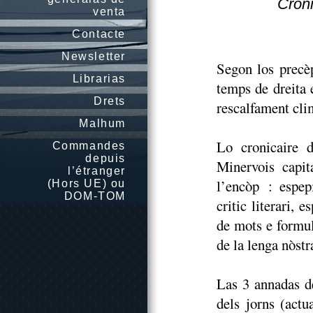
Cron
venta
Contacte
Newsletter
Segon los precèp
Librarias
temps de dreita e
Drets
rescalfament clim
Malhum
Lo cronicaire 
Commandes
depuis
Minervois capit
l’étranger
l’encòp : espep
(Hors UE) ou
DOM-TOM
critic literari, 
de mots e formul
de la lenga nòst
Las 3 annadas de
dels jorns (actu