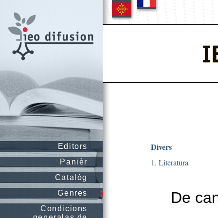
Divers
Editors
1. Literatura
Panièr
Catalòg
Genres
De can
Condicions
generalas de