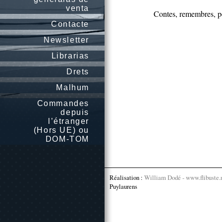
venta
Contes, remembres, p
Contacte
Newsletter
Librarias
Drets
Malhum
Commandes
depuis
l’étranger
(Hors UE) ou
DOM-TOM
Réalisation :
William Dodé - www.flibuste.
Puylaurens