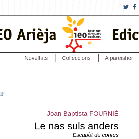
Noveltats
Colleccions
A pareisher
ié
Joan Baptista FOURNIÉ
Le nas suls anders
Escabòt de contes