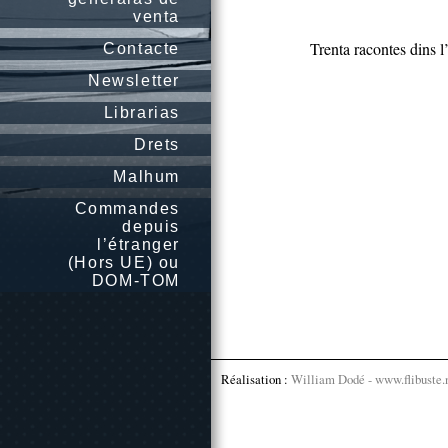
venta
Trenta racontes dins l
Contacte
Newsletter
Librarias
Drets
Malhum
Commandes
depuis
l’étranger
(Hors UE) ou
DOM-TOM
Réalisation :
William Dodé - www.flibuste.