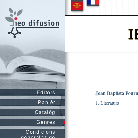
Joan Baptista Fourn
Editors
1. Literatura
Panièr
Catalòg
Genres
Condicions
generalas de