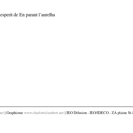
’esperit de En parant l’aurelha
net
| Graphisme
www.charlottelambert.net
| IEO Difusion - IEO/IDECO - ZA plaine St-