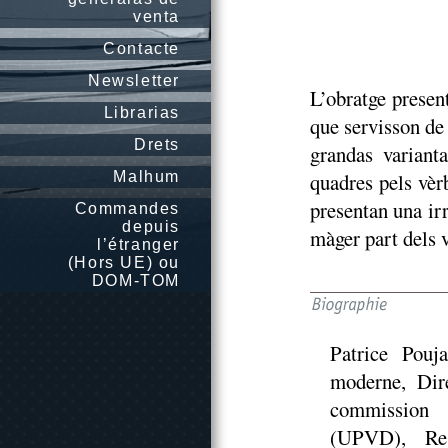
venta
Contacte
Newsletter
L’obratge presen
Librarias
que servisson de
Drets
grandas variant
Malhum
quadres pels vèr
presentan una ir
Commandes
depuis
màger part dels 
l’étranger
(Hors UE) ou
DOM-TOM
Patrice Pouja
moderne, Dir
commission 
(UPVD), Re