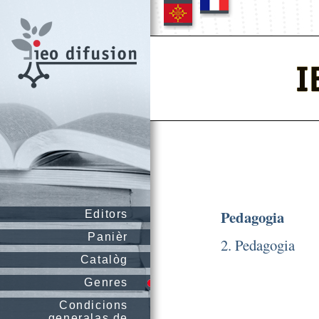
Pedagogia
Editors
Panièr
2. Pedagogia
Catalòg
Genres
Condicions
generalas de