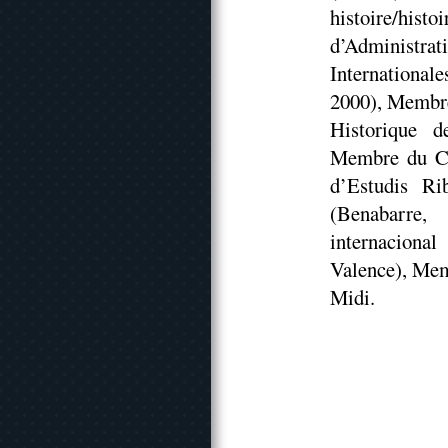
histoire/his
d’Administ
Internationa
2000), Membre
Historique d
Membre du Co
d’Estudis Ri
(Benabarre,
internaciona
Valence), Mem
Midi.