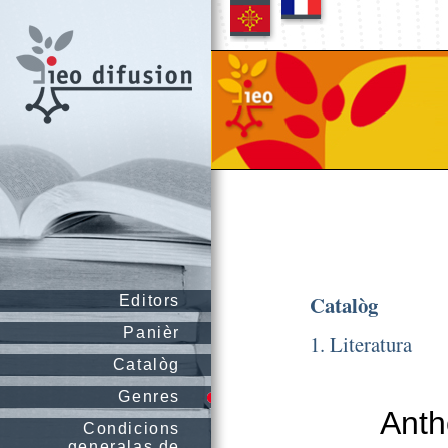
Catalòg
Editors
Panièr
1. Literatura
Catalòg
Genres
Anth
Condicions
generalas de