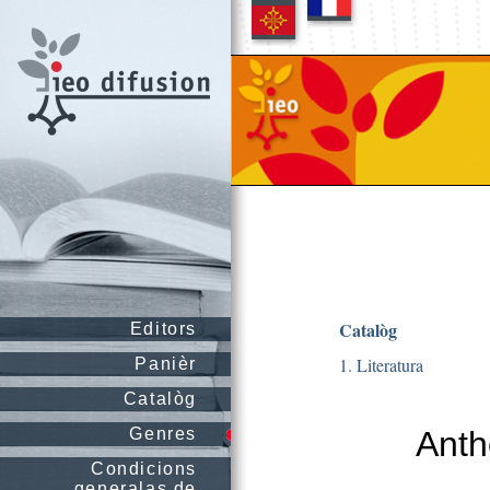
Catalòg
Editors
1. Literatura
Panièr
Catalòg
Genres
Anth
Condicions
generalas de