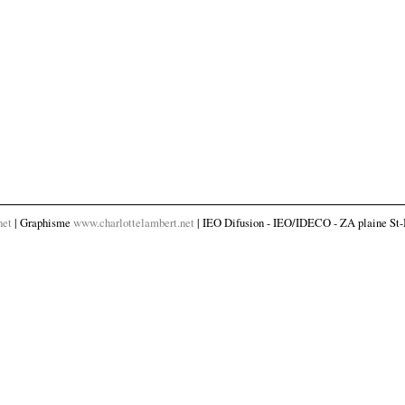
net
| Graphisme
www.charlottelambert.net
| IEO Difusion - IEO/IDECO - ZA plaine St-