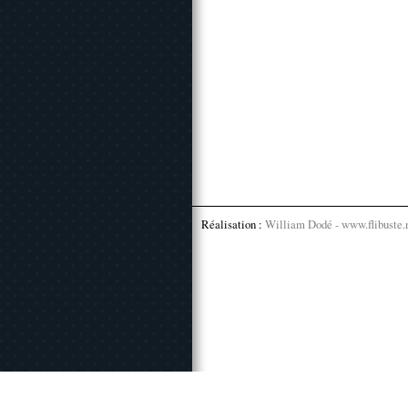
Réalisation :
William Dodé - www.flibuste.