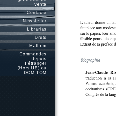
venta
Contacte
Newsletter
L’auteur donne un tab
fait place aux modeste
Librarias
sur le papier, leur amo
Drets
illisible pour quiconq
Extrait de la préface
Malhum
Commandes
depuis
l’étranger
(Hors UE) ou
Jean-Claude Rix
DOM-TOM
traduction à la F
Palmes académique
occitanistes (CR
Congrès de la lang