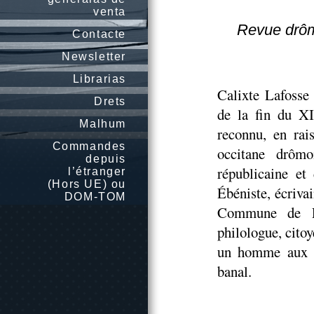
venta
Revue drômo
Contacte
Newsletter
Librarias
Calixte Lafosse
Drets
de la fin du XI
Malhum
reconnu, en rai
Commandes
occitane drômo
depuis
républicaine et
l’étranger
(Hors UE) ou
Ébéniste, écrivai
DOM-TOM
Commune de Par
philologue, cito
un homme aux mu
banal.