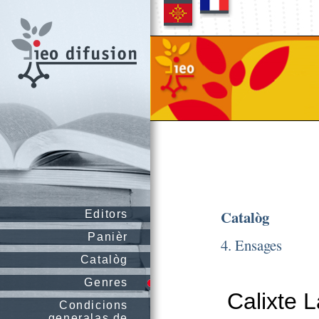
Catalòg
Editors
Panièr
4. Ensages
Catalòg
Genres
Calixte L
Condicions
generalas de