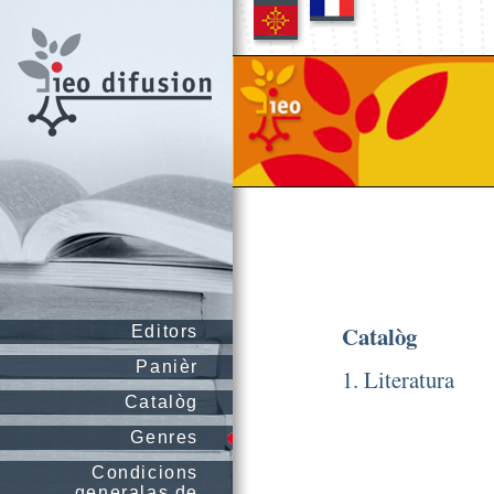
Catalòg
Editors
Panièr
1. Literatura
Catalòg
Genres
Condicions
generalas de