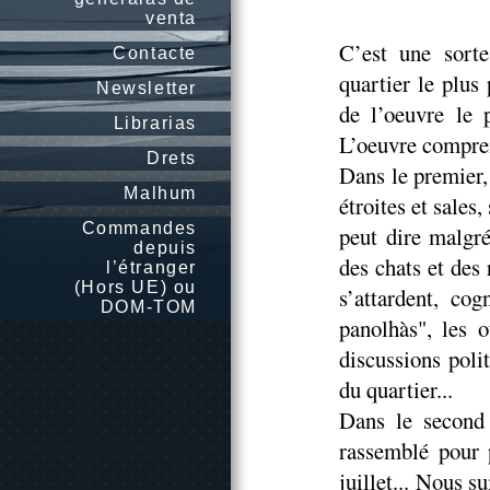
venta
C’est une sorte
Contacte
quartier le plus
Newsletter
de l’oeuvre le 
Librarias
L’oeuvre compre
Drets
Dans le premier,
Malhum
étroites et sales,
Commandes
peut dire malgré
depuis
des chats et des 
l’étranger
(Hors UE) ou
s’attardent, co
DOM-TOM
panolhàs", les o
discussions poli
du quartier...
Dans le second 
rassemblé pour 
juillet... Nous s