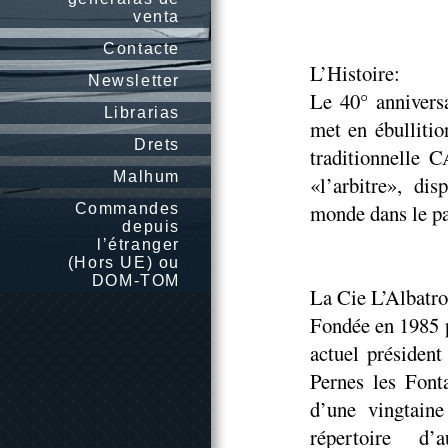
venta
Contacte
L’Histoire:
Newsletter
Le 40° anniver
Librarias
met en ébullitio
Drets
traditionnelle
Malhum
«l’arbitre», di
monde dans le pa
Commandes
depuis
l’étranger
(Hors UE) ou
DOM-TOM
La Cie L’Albatro
Fondée en 1985 
actuel président
Pernes les Fonta
d’une vingtaine
répertoire d’