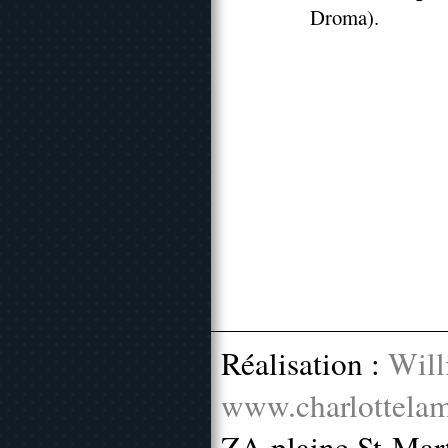
Droma).
Réalisation :
Will
www.charlottelam
ZA plaine St-Mar