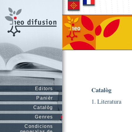
Catalòg
Editors
Panièr
1. Literatura
Catalòg
Genres
Condicions
generalas de