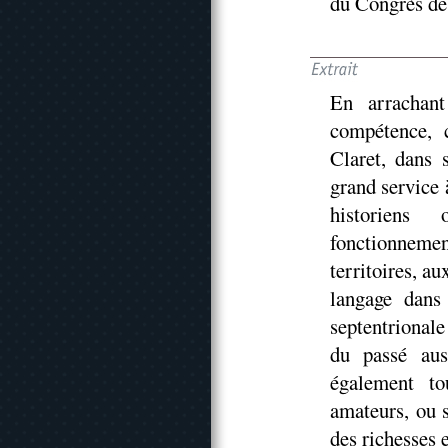
du Congrès de 
En arrachant
compétence, 
Claret, dans 
grand service
historiens
fonctionnemen
territoires, au
langage dans 
septentrional
du passé auss
également to
amateurs, ou 
des richesses e