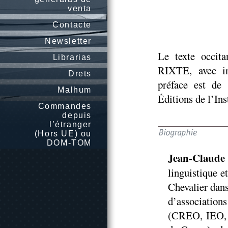
venta
Contacte
Newsletter
Le texte occit
Librarias
RIXTE, avec in
Drets
préface est de
Malhum
Éditions de l’In
Commandes
depuis
l’étranger
(Hors UE) ou
DOM-TOM
Jean-Claude
linguistique e
Chevalier dan
d’associatio
(CREO, IEO, 