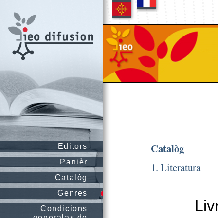
Catalòg
Editors
Panièr
1. Literatura
Catalòg
Genres
Liv
Condicions
generalas de