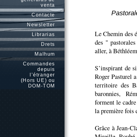
venta
Pastoral
Contacte
Newsletter
Le Chemin des ét
Librarias
des " pastorales
Drets
aller, à Béthlée
Malhum
Commandes
S’inspirant de s
depuis
l’étranger
Roger Pasturel a
(Hors UE) ou
territoire des 
DOM-TOM
baronnies, Rému
forment le cadre
la première fois
Grâce à Jean-Cla
Mireille Roubé 