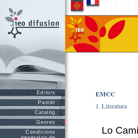
EMCC
Editors
Panièr
1. Literatura
Catalòg
Genres
Lo Cami
Condicions
generalas de