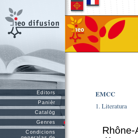
EMCC
Editors
Panièr
1. Literatura
Catalòg
Genres
Rhône-A
Condicions
generalas de