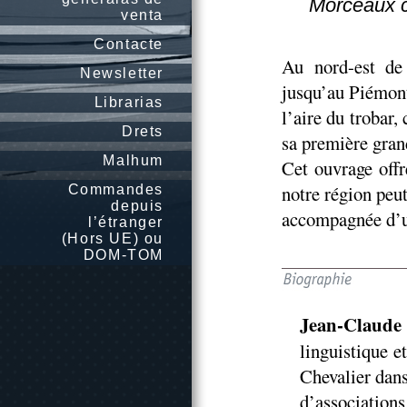
Morceaux ch
venta
Contacte
Au nord-est de
Newsletter
jusqu’au Piémont
Librarias
l’aire du trobar
Drets
sa première grand
Malhum
Cet ouvrage off
notre région peu
Commandes
depuis
accompagnée d’un
l’étranger
(Hors UE) ou
DOM-TOM
Jean-Claude
linguistique e
Chevalier dan
d’associatio